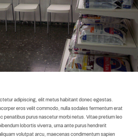
tetur adipiscing, elit metus habitant donec egestas.
amcorper eros velit commodo, nulla sodales fermentum erat
nc penatibus purus nascetur morbi netus. Vitae pretium leo
bibendum lobortis viverra, urna ante purus hendrerit
aliquam volutpat arcu, maecenas condimentum sapien