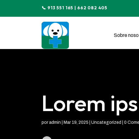
📞 913 551 165 | 662 082 405
Sobre noso
Lorem ip
por
admin
|
Mar 19, 2025
|
Uncategorized
|
0 Come