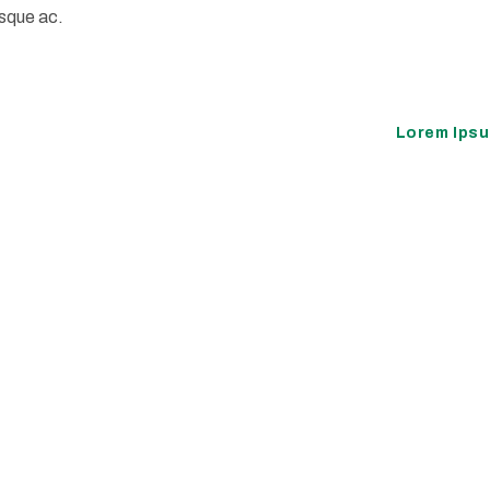
esque ac.
Lorem Ips