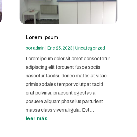
Lorem Ipsum
por
admin
|
Ene 25, 2023
|
Uncategorized
Lorem ipsum dolor sit amet consectetur
adipiscing elit torquent fusce sociis
nascetur facilisi, donec mattis at vitae
primis sodales tempor volutpat taciti
erat pulvinar, praesent egestas a
posuere aliquam phasellus parturient
massa class viverra ligula. Est...
leer más