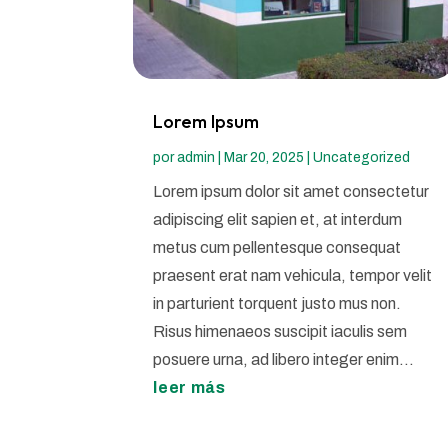
Lorem Ipsum
por
admin
|
Mar 20, 2025
|
Uncategorized
Lorem ipsum dolor sit amet consectetur
adipiscing elit sapien et, at interdum
metus cum pellentesque consequat
praesent erat nam vehicula, tempor velit
in parturient torquent justo mus non.
Risus himenaeos suscipit iaculis sem
posuere urna, ad libero integer enim...
leer más