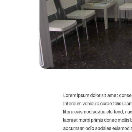
Lorem ipsum dolor sit amet consec
Interdum vehicula curae felis ull
litora euismod augue eleifend, nu
laoreet morbi primis donec mollis 
accumsan odio sodales euismod 