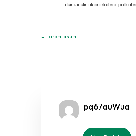
duis iaculis class eleifend pellent
←
Lorem Ipsum
pq67auWua