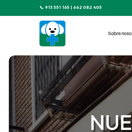
📞 913 551 165 | 662 082 405
Sobre noso
NUE