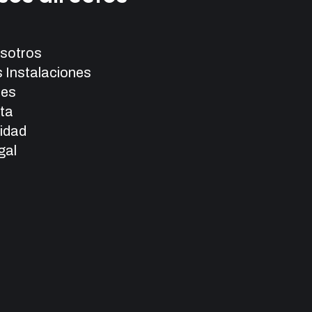
sotros
 Instalaciones
es
ita
lidad
gal