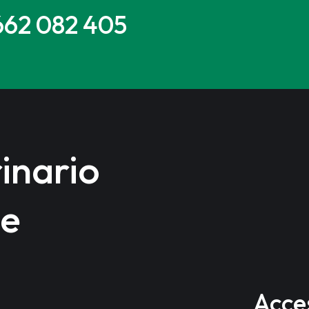
 662 082 405
inario
ue
Acce