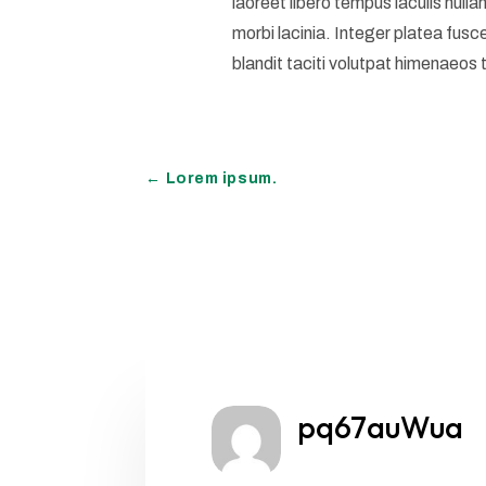
laoreet libero tempus iaculis null
morbi lacinia. Integer platea fusc
blandit taciti volutpat himenaeos t
←
Lorem ipsum.
pq67auWua