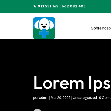
📞 913 551 165 | 662 082 405
Sobre noso
Lorem Ip
por
admin
|
Mar 20, 2025
|
Uncategorized
|
0 Come