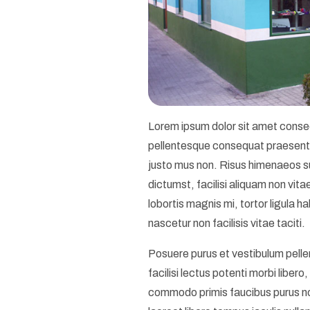
Lorem ipsum dolor sit amet consec
pellentesque consequat praesent e
justo mus non. Risus himenaeos sus
dictumst, facilisi aliquam non vita
lobortis magnis mi, tortor ligula h
nascetur non facilisis vitae taciti.
Posuere purus et vestibulum pelle
facilisi lectus potenti morbi liber
commodo primis faucibus purus no