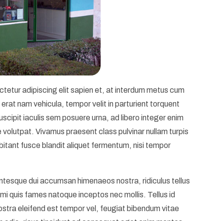
tetur adipiscing elit sapien et, at interdum metus cum
rat nam vehicula, tempor velit in parturient torquent
cipit iaculis sem posuere urna, ad libero integer enim
e volutpat. Vivamus praesent class pulvinar nullam turpis
abitant fusce blandit aliquet fermentum, nisi tempor
ntesque dui accumsan himenaeos nostra, ridiculus tellus
o, mi quis fames natoque inceptos nec mollis. Tellus id
stra eleifend est tempor vel, feugiat bibendum vitae