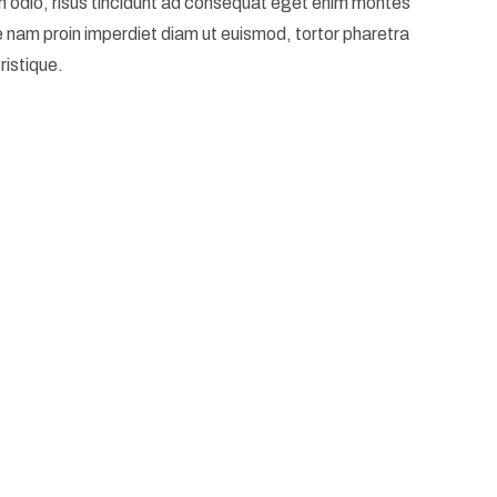
am odio, risus tincidunt ad consequat eget enim montes
e nam proin imperdiet diam ut euismod, tortor pharetra
ristique.