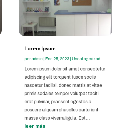
Lorem Ipsum
por
admin
|
Ene 25, 2023
|
Uncategorized
Lorem ipsum dolor sit amet consectetur
adipiscing elit torquent fusce sociis
nascetur facilisi, donec mattis at vitae
primis sodales tempor volutpat taciti
erat pulvinar, praesent egestas a
posuere aliquam phasellus parturient
massa class viverra ligula. Est...
leer más