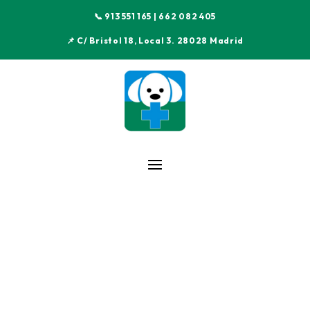
📞 913 551 165 | 662 082 405
📌 C/ Bristol 18, Local 3. 28028 Madrid